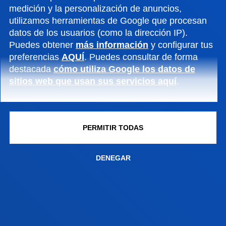
medición y la personalización de anuncios,
utilizamos herramientas de Google que procesan
datos de los usuarios (como la dirección IP).
Puedes obtener
más información
y configurar tus
preferencias
AQUÍ
. Puedes consultar de forma
HAN CONFIADO EN ESTA FORMACIÓN PARA
destacada
cómo utiliza Google los datos de
IMPULSAR EL DESARROLLO DE SUS
sitios web que usan sus servicios aquí
.
EQUIPOS
PERMITIR TODAS
DENEGAR
FACULTADES