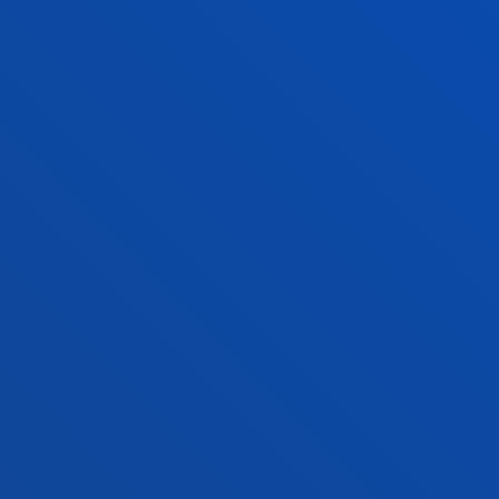
INFORMACIÓN DE INTERÉS
ACTUALIDAD
GESTIONES Y TRÁMITES
Campus Bilbao
Conoce el campus
+34 944 139 000
Contacto
Campus San Sebastián
Conoce el campus
+34 943 326 600
Contacto