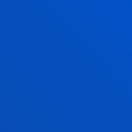
6.
Marketing, ventas y experiencia de
cliente
+
Programas sectoriales específicos
para energía, salud, industria, banca y otros
sectores estratégicos.
LÍDER MUNDIAL EN
FORMACIÓN A MEDIDA