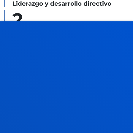
Liderazgo y desarrollo directivo
2.
Estrategia y modelos de negocio
3.
Transformación digital e innovación
4.
Gestión del talento y cultura
organizativa
5.
Finanzas y gestión de riesgos