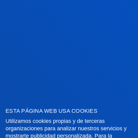
PARA EMPRESAS
ACREDITADA POR AACSB
ACREDITADA POR AMBA
ESTA PÁGINA WEB USA COOKIES
DEUSTO LÍDER MUNDIAL EN
Utilizamos cookies propias y de terceras
FORMACIÓN A MEDIDA PARA
organizaciones para analizar nuestros servicios y
EMPRESAS SEGÚN FINANCIAL TIMES
mostrarte publicidad personalizada. Para la