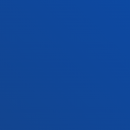
Sede Vitoria
Conoce la sede
+34 945 010 114
Contacto
Sede Madrid
Conoce la sede
+34 915 77 61 89
Contacto
Contacto
Buzón de sugerencias