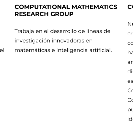
COMPUTATIONAL MATHEMATICS
C
RESEARCH GROUP
Nu
Trabaja en el desarrollo de líneas de
cr
investigación innovadoras en
co
el
matemáticas e inteligencia artificial.
ha
an
di
es
C
Co
pú
id