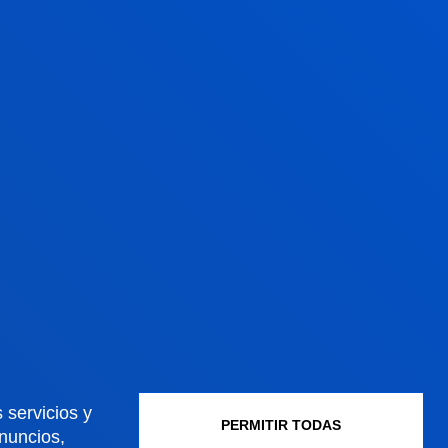
omunidades.
EUSTO PSICOSOCIAL
 equipo Deusto PsicoSocial:
vestigación y acción para la
ansformación social tiene como
jetivo potenciar la mirada
icosocial en la investigación y en la
ocencia.
 servicios y
PERMITIR TODAS
anuncios,