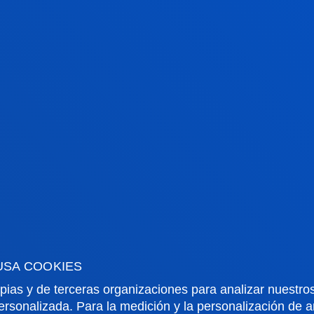
c
DEUSTO PHYSICAL THERAPIKER
D
Investigación biopsicosocial y
El
S.
neurocientífica en diversas
in
especialidades de fisioterapia,
tr
n
envejecimiento activo y cronicidad.
ob
USA COOKIES
ps
d
pias y de terceras organizaciones para analizar nuestros
ersonalizada. Para la medición y la personalización de 