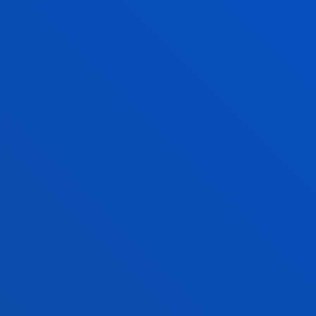
comerciales.
DEUSTEK6– HUMAN-CENTRIC
COMPUTING FOR SMART
SUSTAINABLE COMMUNITIES
AND ENVIRONMENTS
El grupo DEUSTEK trabaja en
Inteligencia Ambiental, investiga ta
hardware como software que
permitan la instrumentación
inteligente de edificios.