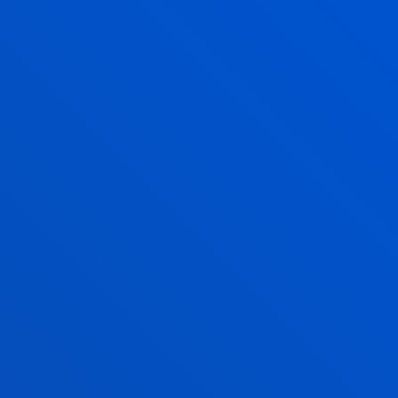
ternacional.
EUSTO CARE
eusto CARE está comprometido con
 excelencia en la investigación en
fermería, impulsando la innovación
 prácticas de cuidado y
romoviendo un liderazgo
ransformador que impacte
sitivamente en la salud de las