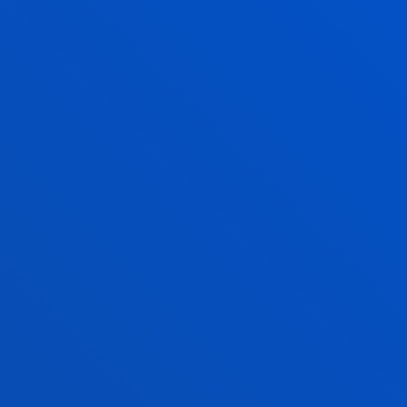
in
DEUSTO DESIGN RESEARCH
D
GROUP
D
Equipo de investigación en diseño de
la
experiencias y la inclusividad.
en
en
nto
p
t
po