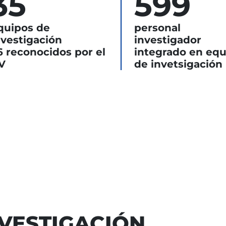
35
599
quipos de
personal
nvestigación
investigador
6 reconocidos por el
integrado en equ
V
de invetsigación
NVESTIGACIÓN