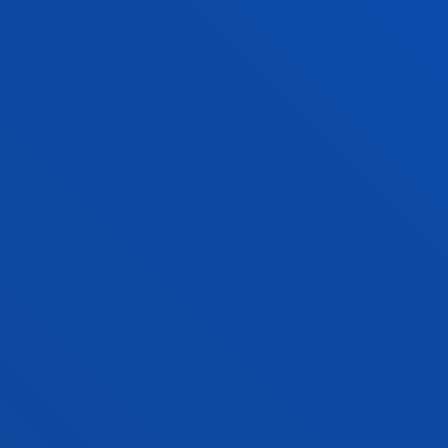
OCIO, CULTURA Y TURISMO PARA LA
TRANSFORMACIÓN SOCIAL
El trabajo del grupo pivota sobre una concepción
del ocio, integrador de las experiencias de la cultura
y el turismo, como derecho humano fundamental,
que contribuye a la transformación social.
RELIGIONES, ESPIRITUALIDAD Y
SOCIEDAD MULTICULTURAL
El equipo Religiones, Espiritualidad y Sociedad