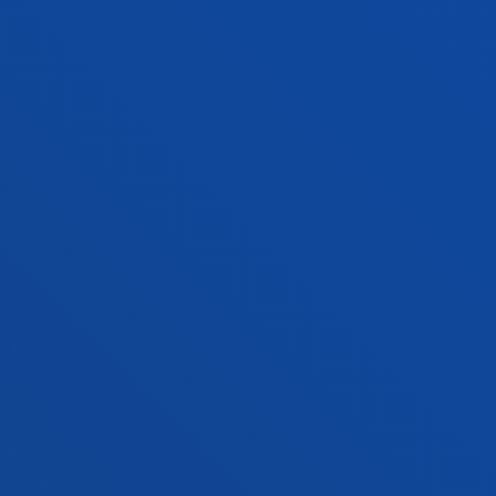
Contacto
Campus San Sebastián
Conoce el campus
+34 943 326 600
Contacto
Sede Vitoria
Conoce la sede
+34 945 010 114
Contacto
Sede Madrid
Conoce la sede
+34 915 77 61 89
Contacto