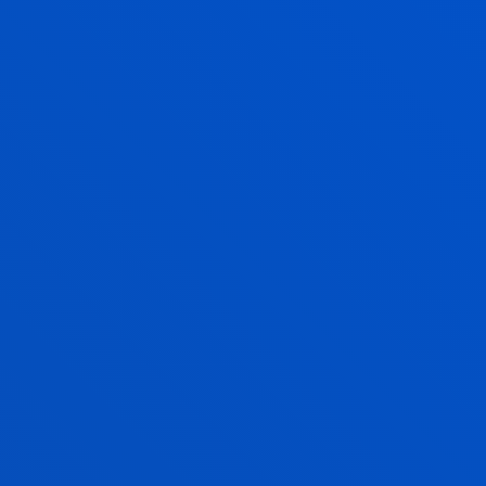
EVALUACIÓN, CLÍNICA Y SALUD
Busca inquirir y analizar los fundamentos teóricos-
conceptuales, las estrategias metodológicas y las
técnicas de intervención de los diversos modelos
psicoterapéuticos.
LIDERAZGO Y SERVICIO(S) PARA LA
GENERACIÓN DE VALOR SOCIAL
El equipo investiga sobre formas de gestionar las
organizaciones que contribuyan a la dignidad de la