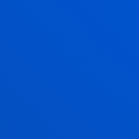
EDUCATION, REGULATED LEARNING
AND ASSESSMENT (ERLA)
Investigamos cómo mejorar el aprendizaje a través
de la evaluación educativa.
ÉTICA APLICADA A LA REALIDAD
SOCIAL
Investigamos para detectar, entender y abordar los
desafíos éticos de sociedades en constante cambio.