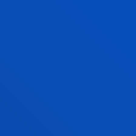
Generando y compartiendo conocimiento para
innovar y emprender de manera sostenible
INTERVENCIÓN. CALIDAD DE VIDA E
INCLUSIÓN SOCIAL
Investigamos para lograr impacto social y
transformación social a través de la generación de
conocimiento científico dirigido a los procesos de
intervención, apoyo y empoderamiento de las
personas para mejorar la calidad de vida y la
participación de todas ellas en la construcción de
una ciudadanía activa.