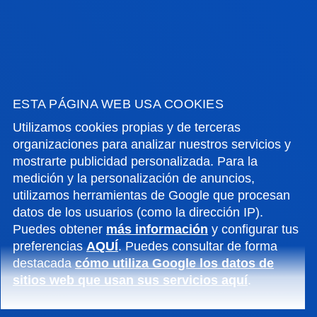
INTEGRACIÓN EUROPEA Y SU
INTERACCIÓN CON LOS ÓRDENES
ESTA PÁGINA WEB USA COOKIES
JURÍDICOS NACIONALES DESDE UNA
PERSPECTIVA INTERDISCIPLINAR
Utilizamos cookies propias y de terceras
organizaciones para analizar nuestros servicios y
Este grupo centra su investigación en los
mostrarte publicidad personalizada. Para la
desarrollos jurídicos de la UE y las actividades
medición y la personalización de anuncios,
utilizamos herramientas de Google que procesan
económicas transnacionales desde un enfoque
datos de los usuarios (como la dirección IP).
jurídico multidisciplinar.
Puedes obtener
más información
y configurar tus
preferencias
AQUÍ
. Puedes consultar de forma
destacada
cómo utiliza Google los datos de
sitios web que usan sus servicios aquí
.
NEURO – E - MOTION