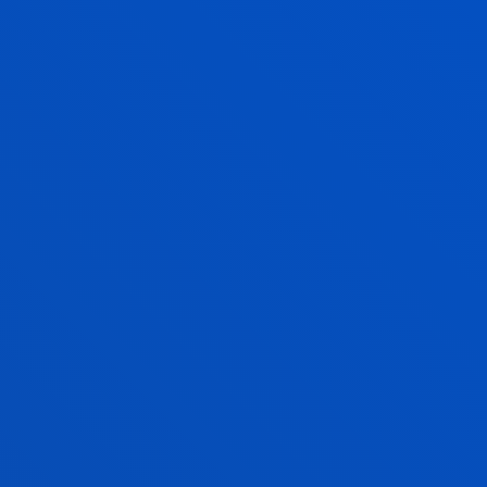
persona y al bienestar de la sociedad.
INICIATIVAS JURÍDICAS INNOVADORAS
Y GOBERNANZA DEMOGRÁTICA PARA
UNA SOCIEDAD JUSTA, INCLUSIVA Y
SOSTENIBLE
Transición digital, transición ecológica, transición
social.
INNOVACIÓN, EMPRENDIMIENTO Y
FINANZAS PARA UN FUTURO
SOSTENIBLE