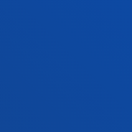
multicultural investiga el fenómeno
religioso/espiritual en el marco de la ciudad secular
FACULTADES
INFORMACIÓN DE INTERÉS
ACTUALIDAD
GESTIONES Y TRÁMITES
Campus Bilbao
Conoce el campus
+34 944 139 000