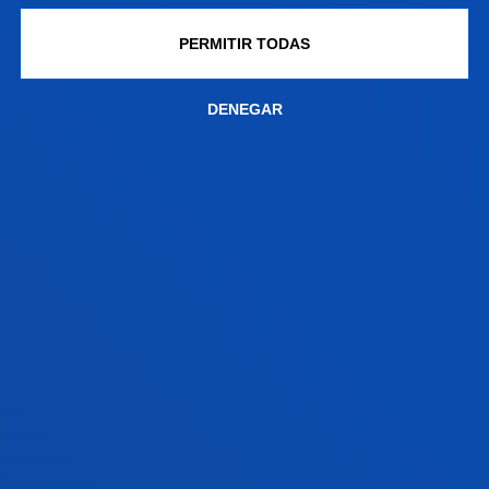
Equipo de investigación en evaluación e
PERMITIR TODAS
intervención psicosocial para personas afectadas
por enfermedades neuromusculares y trastornos
DENEGAR
del neurodesarrollo, así como para sus familiares.
NEUROPSICOLOGÍA DE LOS
TRASTORNOS MÉDICOS SEVEROS
El equipo se dedica a investigar las relaciones
cerebro-conducta en el funcionamiento normal y
anómalo, desarrollando métodos de exploración,
diagnóstico y tratamiento que mejoran la vida de las
personas.