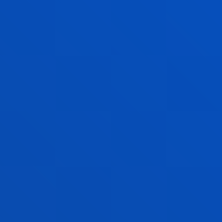
Generando y compartiendo conocimiento para
innovar y emprender de manera sostenible
INTERVENCIÓN. CALIDAD DE VIDA E
INCLUSIÓN SOCIAL
Investigamos para lograr impacto social y
transformación social a través de la generación de
conocimiento científico dirigido a los procesos de
intervención, apoyo y empoderamiento de las
personas para mejorar la calidad de vida y la
participación de todas ellas en la construcción de
una ciudadanía activa.