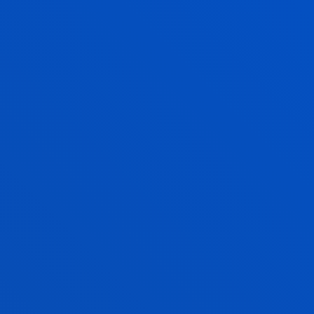
persona y al bienestar de la sociedad.
INICIATIVAS JURÍDICAS INNOVADORAS
Y GOBERNANZA DEMOGRÁTICA PARA
UNA SOCIEDAD JUSTA, INCLUSIVA Y
SOSTENIBLE
Transición digital, transición ecológica, transición
social.
INNOVACIÓN, EMPRENDIMIENTO Y
FINANZAS PARA UN FUTURO
SOSTENIBLE