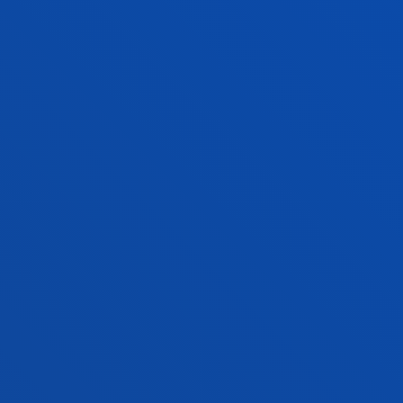
OCIO, CULTURA Y TURISMO PARA LA
TRANSFORMACIÓN SOCIAL
El trabajo del grupo pivota sobre una concepción
del ocio, integrador de las experiencias de la cultura
y el turismo, como derecho humano fundamental,
que contribuye a la transformación social.
RELIGIONES, ESPIRITUALIDAD Y
SOCIEDAD MULTICULTURAL
El equipo Religiones, Espiritualidad y Sociedad