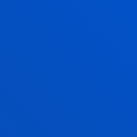
EVALUACIÓN, CLÍNICA Y SALUD
Busca inquirir y analizar los fundamentos teóricos-
conceptuales, las estrategias metodológicas y las
técnicas de intervención de los diversos modelos
psicoterapéuticos.
LIDERAZGO Y SERVICIO(S) PARA LA
GENERACIÓN DE VALOR SOCIAL
El equipo investiga sobre formas de gestionar las
organizaciones que contribuyan a la dignidad de la