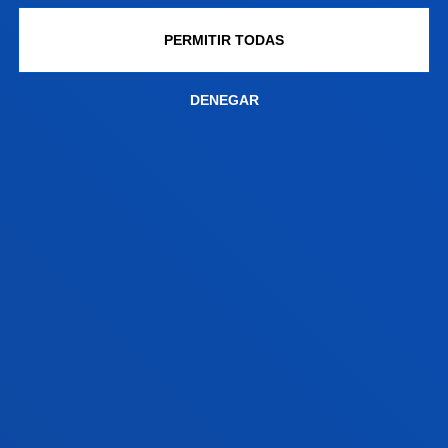
Equipo de investigación en evaluación e
PERMITIR TODAS
intervención psicosocial para personas afectadas
por enfermedades neuromusculares y trastornos
DENEGAR
del neurodesarrollo, así como para sus familiares.
NEUROPSICOLOGÍA DE LOS
TRASTORNOS MÉDICOS SEVEROS
El equipo se dedica a investigar las relaciones
cerebro-conducta en el funcionamiento normal y
anómalo, desarrollando métodos de exploración,
diagnóstico y tratamiento que mejoran la vida de las
personas.