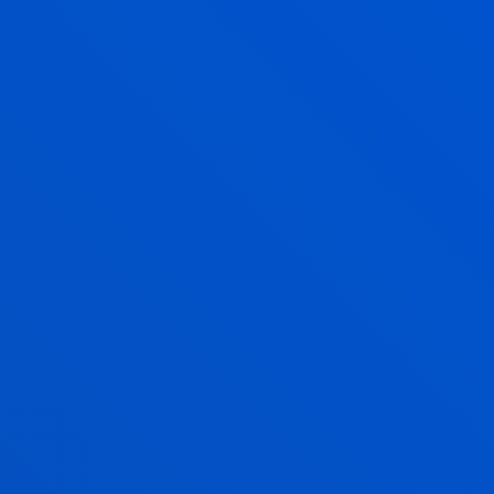
EDUCATION, REGULATED LEARNING
AND ASSESSMENT (ERLA)
Investigamos cómo mejorar el aprendizaje a través
de la evaluación educativa.
ÉTICA APLICADA A LA REALIDAD
SOCIAL
Investigamos para detectar, entender y abordar los
desafíos éticos de sociedades en constante cambio.