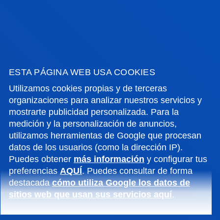
INTEGRACIÓN EUROPEA Y SU
INTERACCIÓN CON LOS ÓRDENES
ESTA PÁGINA WEB USA COOKIES
JURÍDICOS NACIONALES DESDE UNA
PERSPECTIVA INTERDISCIPLINAR
Utilizamos cookies propias y de terceras
organizaciones para analizar nuestros servicios y
Este grupo centra su investigación en los
mostrarte publicidad personalizada. Para la
desarrollos jurídicos de la UE y las actividades
medición y la personalización de anuncios,
utilizamos herramientas de Google que procesan
económicas transnacionales desde un enfoque
datos de los usuarios (como la dirección IP).
jurídico multidisciplinar.
Puedes obtener
más información
y configurar tus
preferencias
AQUÍ
. Puedes consultar de forma
destacada
cómo utiliza Google los datos de
sitios web que usan sus servicios aquí
.
NEURO – E - MOTION