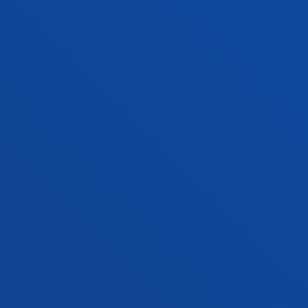
Contacto
Campus San Sebastián
Conoce el campus
+34 943 326 600
Contacto
Sede Vitoria
Conoce la sede
+34 945 010 114
Contacto
Sede Madrid
Conoce la sede
+34 915 77 61 89
Contacto