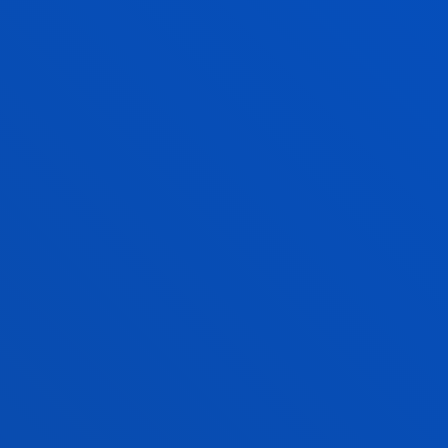
Generando y compartiendo conocimiento para
innovar y emprender de manera sostenible
INTERVENCIÓN. CALIDAD DE VIDA E
INCLUSIÓN SOCIAL
Investigamos para lograr impacto social y
transformación social a través de la generación de
conocimiento científico dirigido a los procesos de
intervención, apoyo y empoderamiento de las
personas para mejorar la calidad de vida y la
participación de todas ellas en la construcción de
una ciudadanía activa.