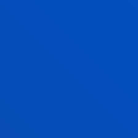
persona y al bienestar de la sociedad.
INICIATIVAS JURÍDICAS INNOVADORAS
Y GOBERNANZA DEMOGRÁTICA PARA
UNA SOCIEDAD JUSTA, INCLUSIVA Y
SOSTENIBLE
Transición digital, transición ecológica, transición
social.
INNOVACIÓN, EMPRENDIMIENTO Y
FINANZAS PARA UN FUTURO
SOSTENIBLE