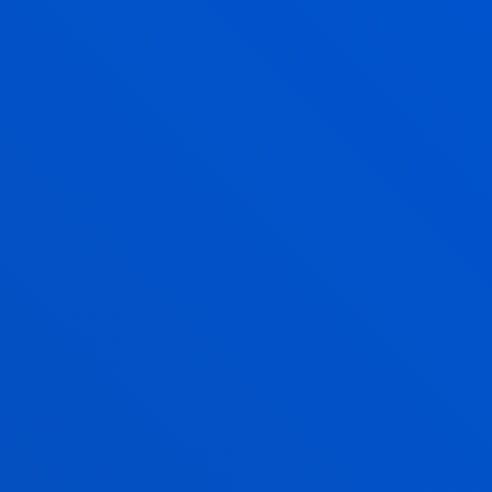
EDUCATION, REGULATED LEARNING
AND ASSESSMENT (ERLA)
Investigamos cómo mejorar el aprendizaje a través
de la evaluación educativa.
ÉTICA APLICADA A LA REALIDAD
SOCIAL
Investigamos para detectar, entender y abordar los
desafíos éticos de sociedades en constante cambio.