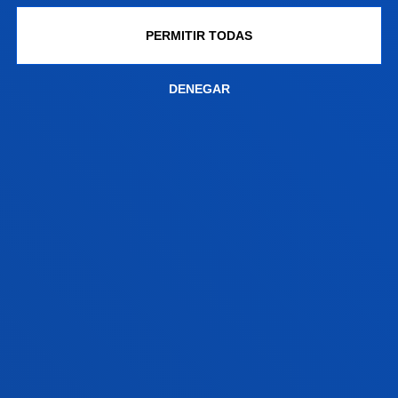
Equipo de investigación en evaluación e
PERMITIR TODAS
intervención psicosocial para personas afectadas
por enfermedades neuromusculares y trastornos
DENEGAR
del neurodesarrollo, así como para sus familiares.
NEUROPSICOLOGÍA DE LOS
TRASTORNOS MÉDICOS SEVEROS
El equipo se dedica a investigar las relaciones
cerebro-conducta en el funcionamiento normal y
anómalo, desarrollando métodos de exploración,
diagnóstico y tratamiento que mejoran la vida de las
personas.