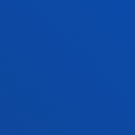
OCIO, CULTURA Y TURISMO PARA LA
TRANSFORMACIÓN SOCIAL
El trabajo del grupo pivota sobre una concepción
del ocio, integrador de las experiencias de la cultura
y el turismo, como derecho humano fundamental,
que contribuye a la transformación social.
RELIGIONES, ESPIRITUALIDAD Y
SOCIEDAD MULTICULTURAL
El equipo Religiones, Espiritualidad y Sociedad