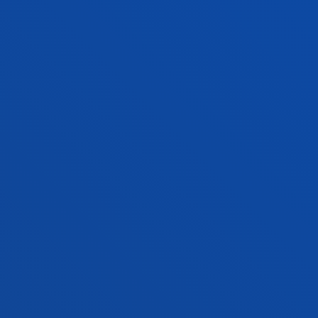
multicultural investiga el fenómeno
religioso/espiritual en el marco de la ciudad secular
FACULTADES
INFORMACIÓN DE INTERÉS
ACTUALIDAD
GESTIONES Y TRÁMITES
Campus Bilbao
Conoce el campus
+34 944 139 000