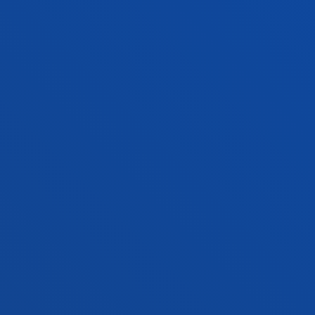
Contacto
Campus San Sebastián
Conoce el campus
+34 943 326 600
Contacto
Sede Vitoria
Conoce la sede
+34 945 010 114
Contacto
Sede Madrid
Conoce la sede
+34 915 77 61 89
Contacto