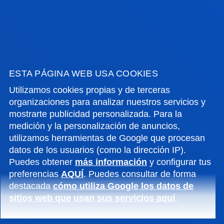
INTEGRACIÓN EUROPEA Y SU
INTERACCIÓN CON LOS ÓRDENES
ESTA PÁGINA WEB USA COOKIES
JURÍDICOS NACIONALES DESDE UNA
PERSPECTIVA INTERDISCIPLINAR
Utilizamos cookies propias y de terceras
organizaciones para analizar nuestros servicios y
Este grupo centra su investigación en los
mostrarte publicidad personalizada. Para la
desarrollos jurídicos de la UE y las actividades
medición y la personalización de anuncios,
utilizamos herramientas de Google que procesan
económicas transnacionales desde un enfoque
datos de los usuarios (como la dirección IP).
jurídico multidisciplinar.
Puedes obtener
más información
y configurar tus
preferencias
AQUÍ
. Puedes consultar de forma
destacada
cómo utiliza Google los datos de
sitios web que usan sus servicios aquí
.
NEURO – E - MOTION