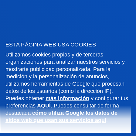
INTEGRACIÓN EUROPEA Y SU
INTERACCIÓN CON LOS ÓRDENES
ESTA PÁGINA WEB USA COOKIES
JURÍDICOS NACIONALES DESDE UNA
PERSPECTIVA INTERDISCIPLINAR
Utilizamos cookies propias y de terceras
organizaciones para analizar nuestros servicios y
Este grupo centra su investigación en los
mostrarte publicidad personalizada. Para la
desarrollos jurídicos de la UE y las actividades
medición y la personalización de anuncios,
utilizamos herramientas de Google que procesan
económicas transnacionales desde un enfoque
datos de los usuarios (como la dirección IP).
jurídico multidisciplinar.
Puedes obtener
más información
y configurar tus
preferencias
AQUÍ
. Puedes consultar de forma
destacada
cómo utiliza Google los datos de
sitios web que usan sus servicios aquí
.
NEURO – E - MOTION