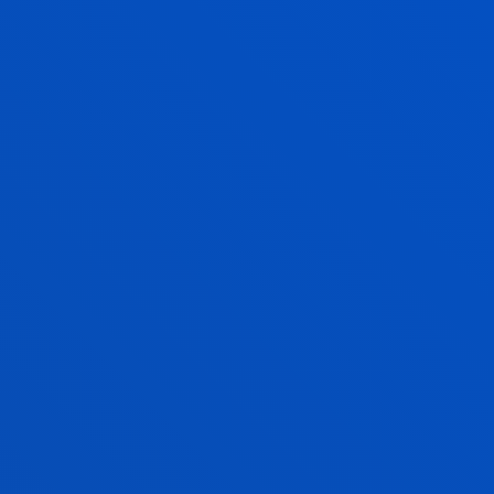
persona y al bienestar de la sociedad.
INICIATIVAS JURÍDICAS INNOVADORAS
Y GOBERNANZA DEMOGRÁTICA PARA
UNA SOCIEDAD JUSTA, INCLUSIVA Y
SOSTENIBLE
Transición digital, transición ecológica, transición
social.
INNOVACIÓN, EMPRENDIMIENTO Y
FINANZAS PARA UN FUTURO
SOSTENIBLE