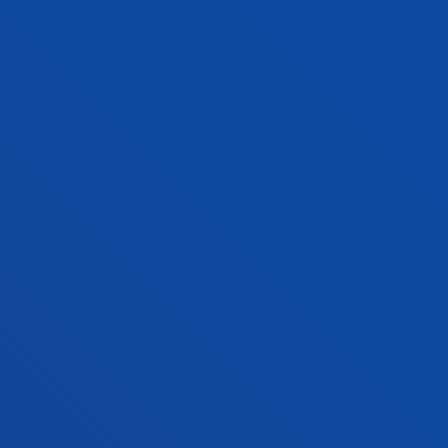
multicultural investiga el fenómeno
religioso/espiritual en el marco de la ciudad secular
FACULTADES
INFORMACIÓN DE INTERÉS
ACTUALIDAD
GESTIONES Y TRÁMITES
Campus Bilbao
Conoce el campus
+34 944 139 000