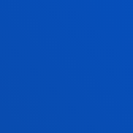
Generando y compartiendo conocimiento para
innovar y emprender de manera sostenible
INTERVENCIÓN. CALIDAD DE VIDA E
INCLUSIÓN SOCIAL
Investigamos para lograr impacto social y
transformación social a través de la generación de
conocimiento científico dirigido a los procesos de
intervención, apoyo y empoderamiento de las
personas para mejorar la calidad de vida y la
participación de todas ellas en la construcción de
una ciudadanía activa.