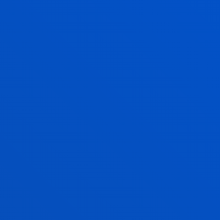
EVALUACIÓN, CLÍNICA Y SALUD
Busca inquirir y analizar los fundamentos teóricos-
conceptuales, las estrategias metodológicas y las
técnicas de intervención de los diversos modelos
psicoterapéuticos.
LIDERAZGO Y SERVICIO(S) PARA LA
GENERACIÓN DE VALOR SOCIAL
El equipo investiga sobre formas de gestionar las
organizaciones que contribuyan a la dignidad de la