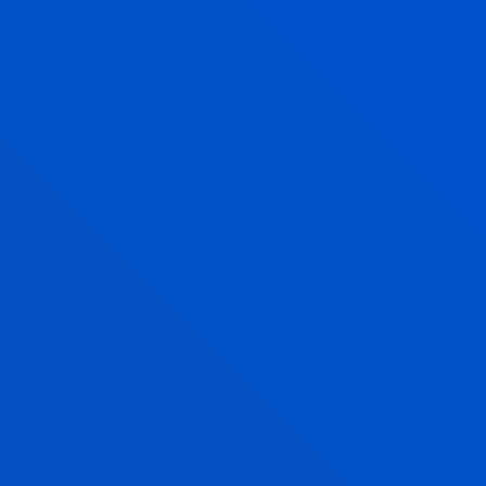
EDUCATION, REGULATED LEARNING
AND ASSESSMENT (ERLA)
Investigamos cómo mejorar el aprendizaje a través
de la evaluación educativa.
ÉTICA APLICADA A LA REALIDAD
SOCIAL
Investigamos para detectar, entender y abordar los
desafíos éticos de sociedades en constante cambio.