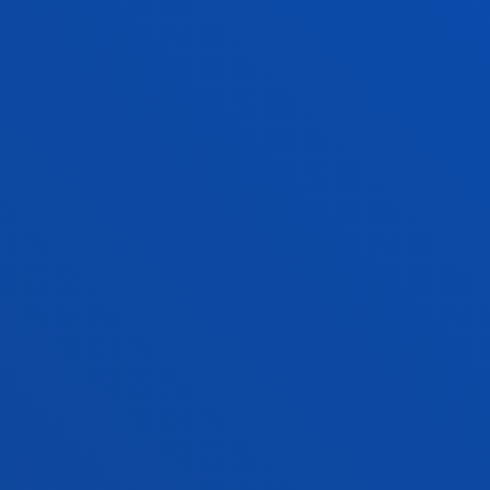
OCIO, CULTURA Y TURISMO PARA LA
TRANSFORMACIÓN SOCIAL
El trabajo del grupo pivota sobre una concepción
del ocio, integrador de las experiencias de la cultura
y el turismo, como derecho humano fundamental,
que contribuye a la transformación social.
RELIGIONES, ESPIRITUALIDAD Y
SOCIEDAD MULTICULTURAL
El equipo Religiones, Espiritualidad y Sociedad