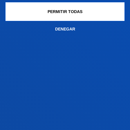
Equipo de investigación en evaluación e
PERMITIR TODAS
intervención psicosocial para personas afectadas
por enfermedades neuromusculares y trastornos
DENEGAR
del neurodesarrollo, así como para sus familiares.
NEUROPSICOLOGÍA DE LOS
TRASTORNOS MÉDICOS SEVEROS
El equipo se dedica a investigar las relaciones
cerebro-conducta en el funcionamiento normal y
anómalo, desarrollando métodos de exploración,
diagnóstico y tratamiento que mejoran la vida de las
personas.